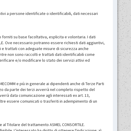
vi a persone identificate o identificabili, dati necessari
rniti su base facoltativa, esplicita e volontaria. I dati
ILE. Ove necessario potranno essere richiesti dati aggiuntivi,
tti e trattati con adeguate misure di sicurezza anche
re non sono raccolti e trattati dati identificabili come
rificare e/o modificare lo stato dei servizi attivi ed
SMECOMM e più in generale ai dipendenti anche di Terze Parti
ilizzo da parte dei terzi avverrà nel completo rispetto del
 verrà data comunicazione agli interessati ex art. 13,
tre essere comunicati o trasferiti in adempimento di un
ente al Titolare del trattamento ASMEL CONSORTILE.
ibile. L'interessato ha diritto di ottenere l'indicazione: a)