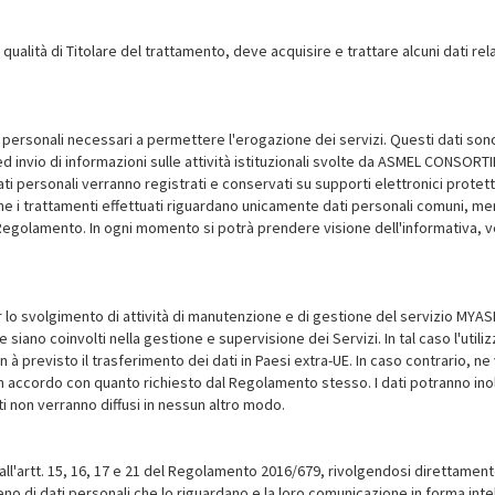
tà di Titolare del trattamento, deve acquisire e trattare alcuni dati relati
ersonali necessari a permettere l'erogazione dei servizi. Questi dati sono fo
 ed invio di informazioni sulle attività istituzionali svolte da ASMEL CONSORT
I dati personali verranno registrati e conservati su supporti elettronici prote
he i trattamenti effettuati riguardano unicamente dati personali comuni, ment
l Regolamento. In ogni momento si potrà prendere visione dell'informativa, ve
er lo svolgimento di attività di manutenzione e di gestione del servizio MYA
 che siano coinvolti nella gestione e supervisione dei Servizi. In tal caso l'ut
n à previsto il trasferimento dei dati in Paesi extra-UE. In caso contrario, ne
n accordo con quanto richiesto dal Regolamento stesso. I dati potranno inol
ti non verranno diffusi in nessun altro modo.
 dall'artt. 15, 16, 17 e 21 del Regolamento 2016/679, rivolgendosi direttam
 di dati personali che lo riguardano e la loro comunicazione in forma intellig