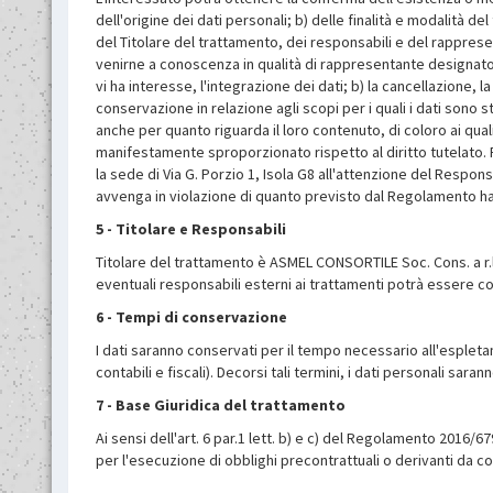
dell'origine dei dati personali; b) delle finalità e modalità de
del Titolare del trattamento, dei responsabili e del rappres
venirne a conoscenza in qualità di rappresentante designato ne
vi ha interesse, l'integrazione dei dati; b) la cancellazione, 
conservazione in relazione agli scopi per i quali i dati sono s
anche per quanto riguarda il loro contenuto, di coloro ai qual
manifestamente sproporzionato rispetto al diritto tutelato. 
la sede di Via G. Porzio 1, Isola G8 all'attenzione del Respon
avvenga in violazione di quanto previsto dal Regolamento han
5 - Titolare e Responsabili
Titolare del trattamento è ASMEL CONSORTILE Soc. Cons. a r.l. 
eventuali responsabili esterni ai trattamenti potrà essere co
6 - Tempi di conservazione
I dati saranno conservati per il tempo necessario all'espletam
contabili e fiscali). Decorsi tali termini, i dati personali sara
7 - Base Giuridica del trattamento
Ai sensi dell'art. 6 par.1 lett. b) e c) del Regolamento 2016
per l'esecuzione di obblighi precontrattuali o derivanti da co