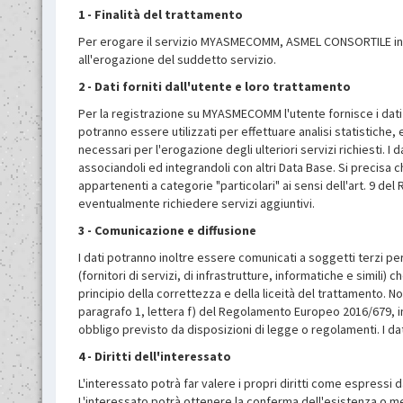
1 - Finalità del trattamento
Per erogare il servizio MYASMECOMM, ASMEL CONSORTILE in quali
all'erogazione del suddetto servizio.
2 - Dati forniti dall'utente e loro trattamento
Per la registrazione su MYASMECOMM l'utente fornisce i dati p
potranno essere utilizzati per effettuare analisi statistiche,
necessari per l'erogazione degli ulteriori servizi richiesti. 
associandoli ed integrandoli con altri Data Base. Si precisa c
appartenenti a categorie "particolari" ai sensi dell'art. 9 de
eventualmente richiedere servizi aggiuntivi.
3 - Comunicazione e diffusione
I dati potranno inoltre essere comunicati a soggetti terzi p
(fornitori di servizi, di infrastrutture, informatiche e simili)
principio della correttezza e della liceità del trattamento. No
paragrafo 1, lettera f) del Regolamento Europeo 2016/679, i
obbligo previsto da disposizioni di legge o regolamenti. I da
4 - Diritti dell'interessato
L'interessato potrà far valere i propri diritti come espressi
L'interessato potrà ottenere la conferma dell'esistenza o meno